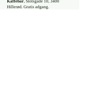
Kaffebar
, Slotsgade 10, 3400
Hillerød. Gratis adgang.
5. august 2026, 21:00: Tjili Pop
,
Rantzausgade 28, 2200 København
N. Gratis adgang.
NYT ALBUM: INGEN TVIVL
Udsendt 12. december 2024 som CD,
vinyl og digitalt album gennem
Gateway Music
Lyt til albummet
her
.
CD og vinyl kan købes
her.
Spotify-
link.